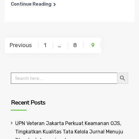
Continue Reading
Posts
Previous
1
8
9
…
navigation
Search Button
Search
for:
Recent Posts
UPN Veteran Jakarta Perkuat Keamanan OJS,
Tingkatkan Kualitas Tata Kelola Jurnal Menuju