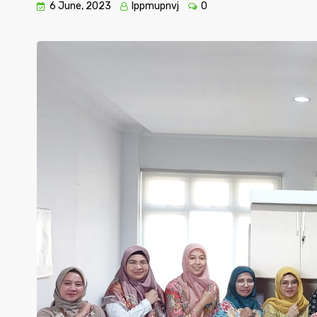
6 June, 2023
lppmupnvj
0