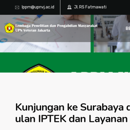
lppm@upnvj.ac.id
Jl. RS Fatmawati
B
Kunjungan ke Surabaya 
ulan IPTEK dan Layana