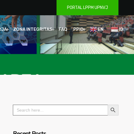
PORTAL LPPM UPNVJ
RJA
ZONA INTEGRITAS
FAQ
PPID
EN
ID
Search Button
Search
for:
Recent Posts