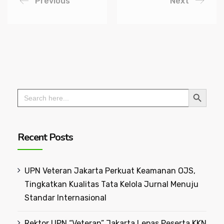
Previous
Next
Search Button
Search
for:
Recent Posts
UPN Veteran Jakarta Perkuat Keamanan OJS,
Tingkatkan Kualitas Tata Kelola Jurnal Menuju
Standar Internasional
Rektor UPN “Veteran” Jakarta Lepas Peserta KKN