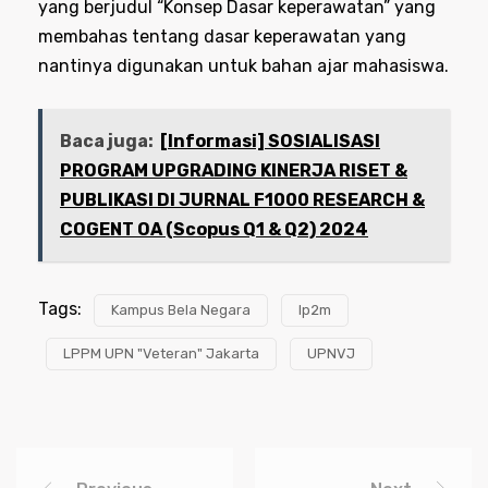
yang berjudul “Konsep Dasar keperawatan” yang
membahas tentang dasar keperawatan yang
nantinya digunakan untuk bahan ajar mahasiswa.
Baca juga:
[Informasi] SOSIALISASI
PROGRAM UPGRADING KINERJA RISET &
PUBLIKASI DI JURNAL F1000 RESEARCH &
COGENT OA (Scopus Q1 & Q2) 2024
Tags:
Kampus Bela Negara
lp2m
LPPM UPN "Veteran" Jakarta
UPNVJ