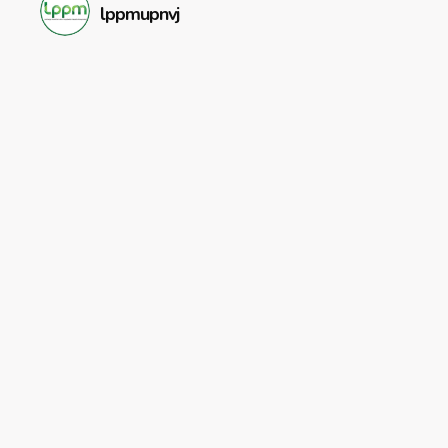
lppmupnvj