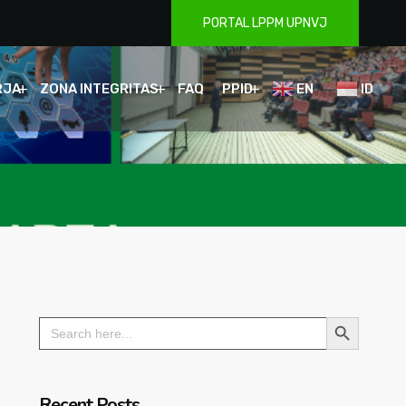
PORTAL LPPM UPNVJ
RJA
ZONA INTEGRITAS
FAQ
PPID
EN
ID
Search Button
Search
for:
Recent Posts