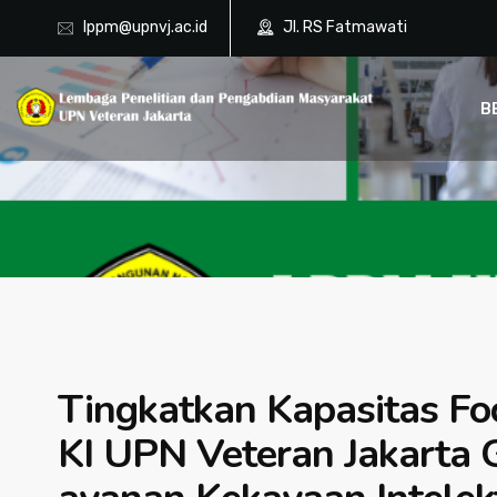
lppm@upnvj.ac.id
Jl. RS Fatmawati
B
Tingkatkan Kapasitas Foc
KI UPN Veteran Jakarta G