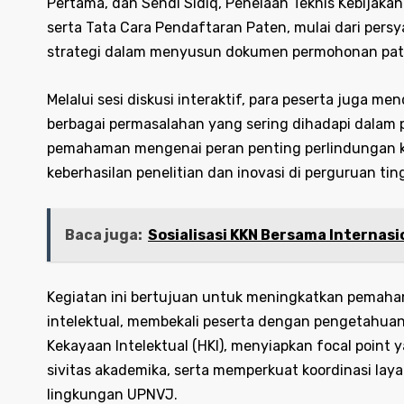
Pertama, dan Sendi Sidiq, Penelaah Teknis Kebija
serta Tata Cara Pendaftaran Paten, mulai dari pers
strategi dalam menyusun dokumen permohonan pate
Melalui sesi diskusi interaktif, para peserta juga
berbagai permasalahan yang sering dihadapi dalam 
pemahaman mengenai peran penting perlindungan kek
keberhasilan penelitian dan inovasi di perguruan ting
Baca juga:
Sosialisasi KKN Bersama Internas
Kegiatan ini bertujuan untuk meningkatkan pemaha
intelektual, membekali peserta dengan pengetahuan
Kekayaan Intelektual (HKI), menyiapkan focal poi
sivitas akademika, serta memperkuat koordinasi laya
lingkungan UPNVJ.