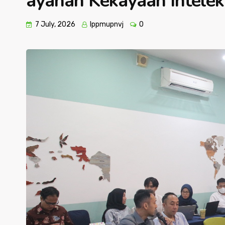
ayanan Kekayaan Intelek
7 July, 2026
lppmupnvj
0