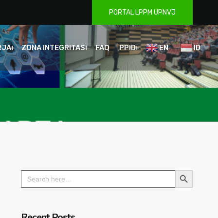
PORTAL LPPM UPNVJ
RJA
ZONA INTEGRITAS
FAQ
PPID
EN
ID
Search Button
Search
for:
Recent Posts