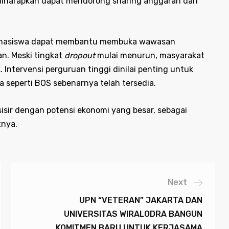
diharapkan dapat mendorong sharing anggaran dan
mahasiswa dapat membantu membuka wawasan
n. Meski tingkat
dropout
mulai menurun, masyarakat
Intervensi perguruan tinggi dinilai penting untuk
seperti BOS sebenarnya telah tersedia.
sir dengan potensi ekonomi yang besar, sebagai
tnya.
Next
UPN “VETERAN” JAKARTA DAN
UNIVERSITAS WIRALODRA BANGUN
KOMITMEN BARU UNTUK KERJASAMA