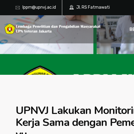
lppm@upnvj.ac.id
Jl. RS Fatmawati
B
UPNVJ Lakukan Monitorin
Kerja Sama dengan Peme