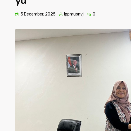
yu
5 December, 2025
lppmupnvj
0