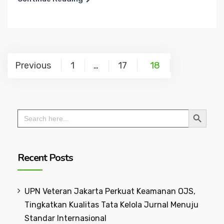
Posts
Previous
1
17
18
…
navigation
Search Button
Search
for:
Recent Posts
UPN Veteran Jakarta Perkuat Keamanan OJS,
Tingkatkan Kualitas Tata Kelola Jurnal Menuju
Standar Internasional