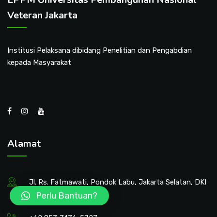
Veteran Jakarta
Institusi Pelaksana dibidang Penelitian dan Pengabdian
kepada Masyarakat
Alamat
Jl. Rs. Fatmawati, Pondok Labu, Jakarta Selatan, DKI
Perlu Bantuan?
Jakarta, 12450