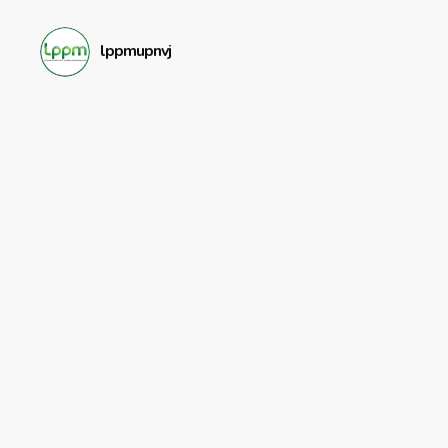
lppmupnvj